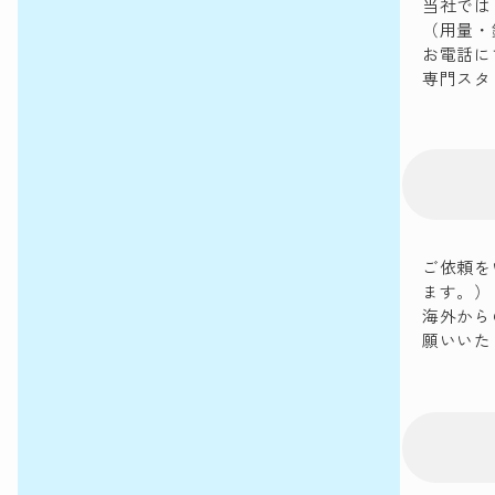
当社では
（用量・
お電話に
専門スタ
ご依頼を
ます。）
海外から
願いいた