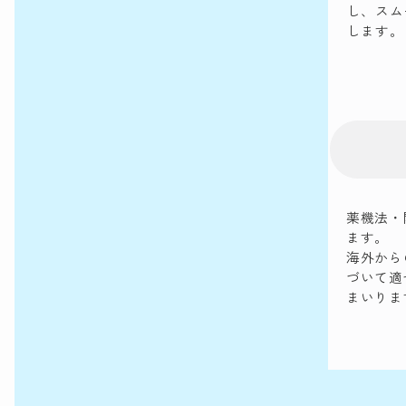
し、スム
します。
薬機法・
ます。
海外から
づいて適
まいりま