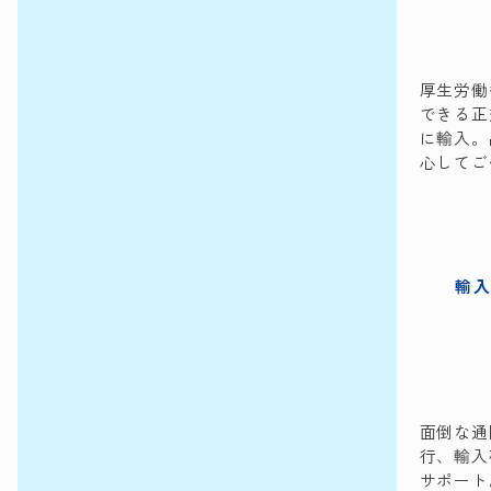
厚生労働
できる正
に輸入。
心してご
輸
面倒な通
行、輸入
サポート