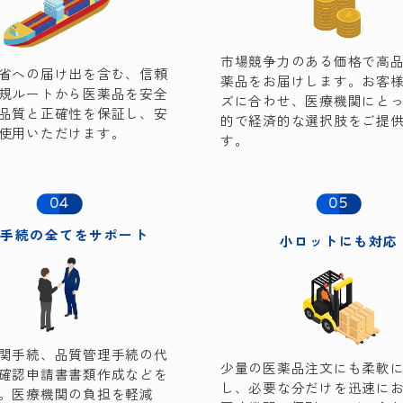
市場競争力のある価格で高
省への届け出を含む、信頼
薬品をお届けします。お客
規ルートから医薬品を安全
ズに合わせ、医療機関にと
品質と正確性を保証し、安
的で経済的な選択肢をご提
使用いただけます。
す。
04
05
入手続の
全てをサポート
小ロットにも
対応
関手続、品質管理手続の代
少量の医薬品注文にも柔軟
確認申請書書類作成などを
し、必要な分だけを迅速に
。医療機関の負担を軽減