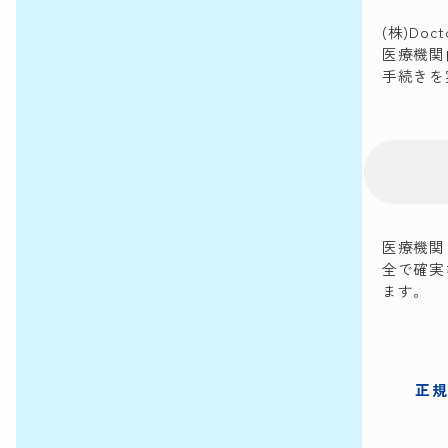
(株)D
医療機関
手続きを
医療機関
全で確実
ます。
正